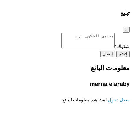
تبليغ
×
شكواك
*
إغلاق
إرسال
معلومات البائع
merna elaraby
سجل دخول
لمشاهدة معلومات البائع