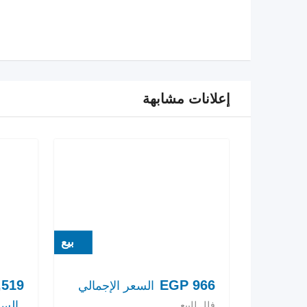
إعلانات مشابهة
بيع
,519
EGP
966
السعر الإجمالي
السع
فلل للبيع