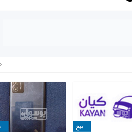
بيع
ب