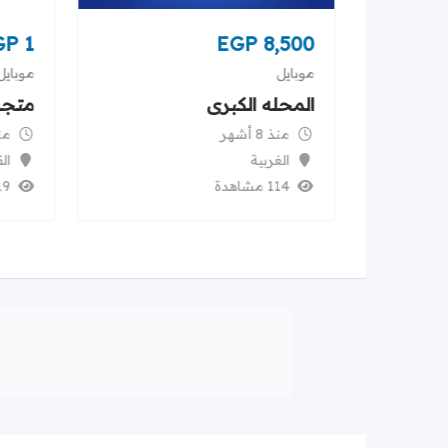
GP
1
EGP
8,500
موبايل
موبايل
Nothing )
المحله الكبرى
متجر
منذ 8 أشهر
منذ 
الغربية
ال
114 مشاهدة
119 م