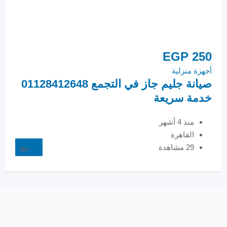
50
EGP
250
أجهزة منزلية
أجهزة
صيانة جليم جاز في التجمع 01128412648
مرك
خدمة سريعة
12648
منذ 4 أشهر
القاهرة
29 مشاهدة
بيع