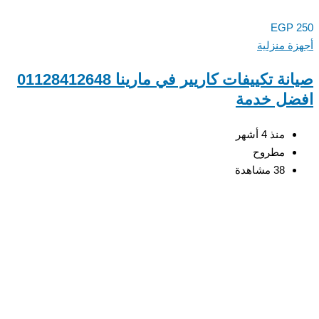
EGP
ة منزلية
صيانة تكييفات كاريير في مارينا 01128412648
ضل خدمة
منذ 4 أشهر
مطروح
38 مشاهدة