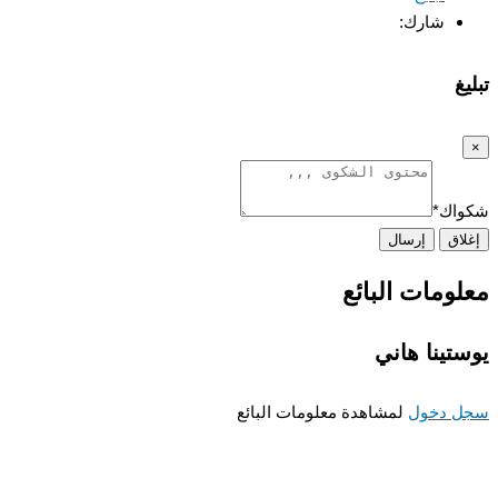
شارك:
غ
اك
*
اق
إرسال
ومات البائع
تينا هاني
 دخول
لمشاهدة معلومات البائع