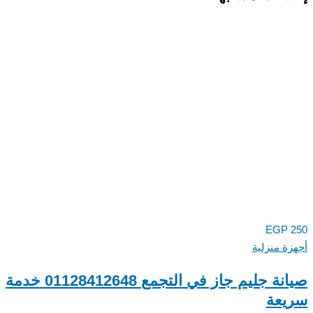
EGP
ة منزلية
صيانة جليم جاز في التجمع 01128412648 خدمة
عة