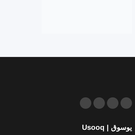
يوسوق | Usooq