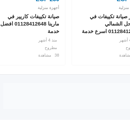
منزلية
أجهزة منزلية
صيانة تكييفات في
صيانة تكييفات كاريير في
ل الشمالي
مارينا 01128412648 افضل
0112 اسرع خدمة
خدمة
منذ 4 أشهر
ح
مطروح
38 مشاهدة