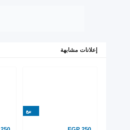
إعلانات مشابهة
بيع
250
EGP
250