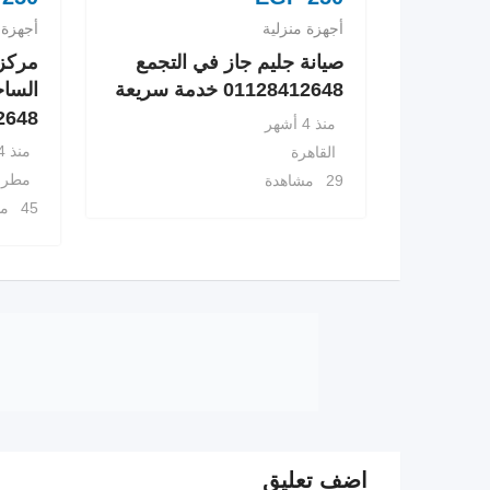
أجهزة منزلية
أجهزة 
صيانة جليم جاز في التجمع
مركز 
01128412648 خدمة سريعة
الساح
8412648
منذ 4 أشهر
منذ 4 أشهر
القاهرة
مطرو
29 مشاهدة
45 مشاهدة
اضف تعليق