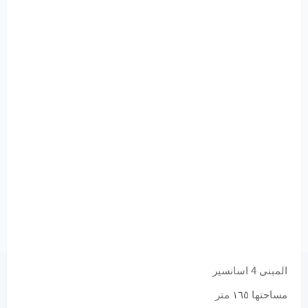
المبنى 4 اسانسير
مساحتها ١٦٥ متر