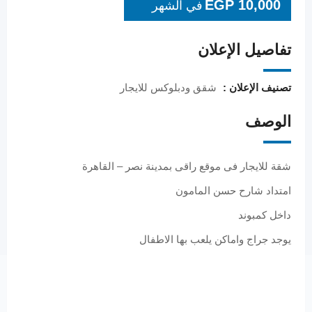
EGP
10,000
في الشهر
تفاصيل الإعلان
تصنيف الإعلان :
شقق ودبلوكس للايجار
الوصف
شقة للايجار فى موقع راقى بمدينة نصر – القاهرة
امتداد شارح حسن المامون
داخل كمبوند
يوجد جراج واماكن يلعب بها الاطفال