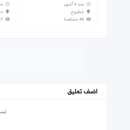
منذ 4 أشهر
منذ 
مطروح
مط
44 مشاهدة
37 مشا
اضف تعليق
تسج