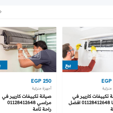
بيع
ب
EGP
250
EGP
منزلية
أجهزة منزلية
 تكييفات كاريير في
صيانة تكييفات كاريير في
مارينا 01128412648 افضل
مراسي 01128412648
راحة تامة