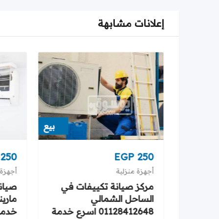
إعلانات مشابهة
بيع
بيع
250
EGP
250
أجهزة منزلية
أجهزة 
 التجمع
مركز صيانة تكييفات في
صيانة
 خدمة
الساحل الشمالي
01128412648 اسرع خدمة
خدمة