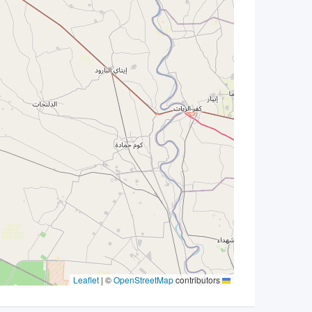
|
©
OpenStreetMap
contributors
Leaflet