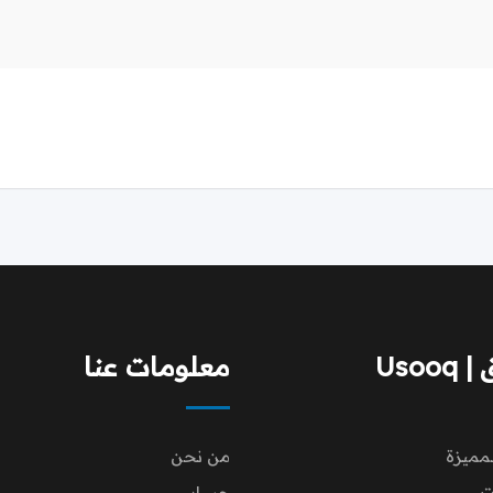
Usoo
معلومات عنا
لمميزة
من نحن
ت
حسابي