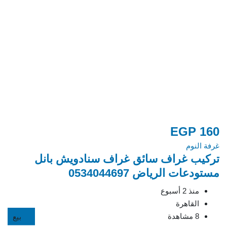
00
EGP
160
غرفة النوم
غرف
تركيب غراف سائق غراف سنادويش بانل
او
مستودعات الرياض 0534044697
لف
منذ 2 أسبوع
القاهرة
8 مشاهدة
بيع