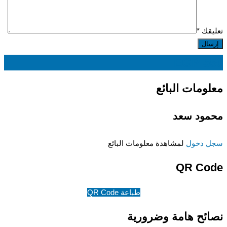
تعليقك
*
EGP
550
معلومات البائع
محمود سعد
سجل دخول
لمشاهدة معلومات البائع
QR Code
طباعة QR Code
نصائح هامة وضرورية