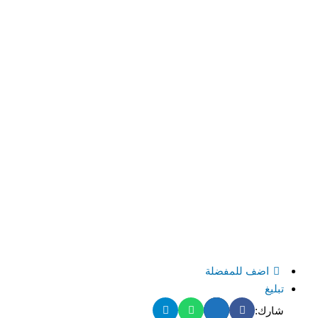
اضف للمفضلة
تبليغ
شارك: