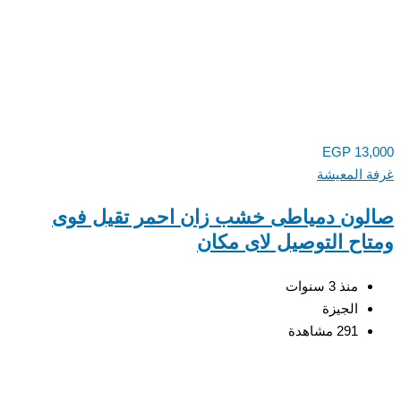
EGP
13,
 المعيشة
ون دمياطى خشب زان احمر تقيل فوى
اح التوصيل لاى مكان
منذ 3 سنوات
الجيزة
291 مشاهدة