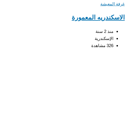
 المعيشة
سكندريه المعمورة
منذ 2 سنة
الإسكندرية
326 مشاهدة