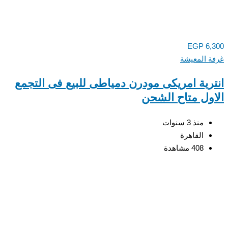
EGP
6,
 المعيشة
رية امريكى مودرن دمياطى للبيع فى التجمع
ول متاح الشحن
منذ 3 سنوات
القاهرة
408 مشاهدة