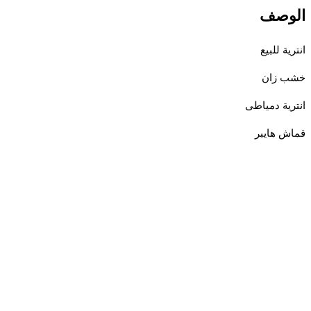
وصف
ة للبيع
 زان
ية دمياطى
 هايبر