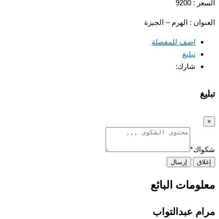
: 9200
وان : الهرم – الجيزة
اضف للمفضلة
تبليغ
شارك:
غ
اك
*
اق
إرسال
ومات البائع
م عبدالتواب