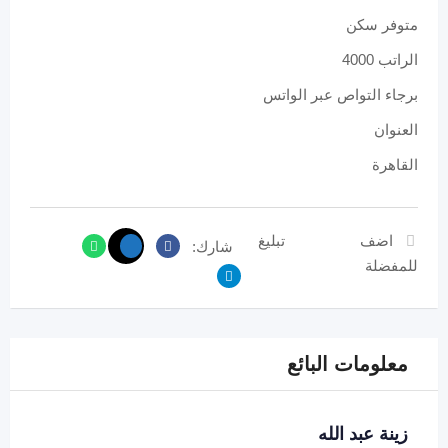
متوفر سكن
الراتب 4000
برجاء التواص عبر الواتس
العنوان
القاهرة
اضف
تبليغ
شارك:
للمفضلة
معلومات البائع
زينة عبد الله