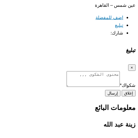
عين شمس – القاهرة
اضف للمفضلة
تبليغ
شارك:
تبليغ
×
شكواك
*
إغلاق
إرسال
معلومات البائع
زينة عبد الله