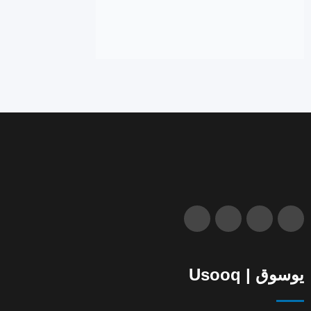
يوسوق | Usooq