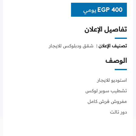
EGP
400
يومي
تفاصيل الإعلان
تصنيف الإعلان :
شقق ودبلوكس للايجار
الوصف
استوديو للايجار
تشطيب سوبر لوكس
مفروش فرش كامل
دور تالت