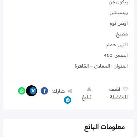
يتكون من
ريسبشن
اوض نوم
مطبخ
اتنين حمام
السعر : 400
العنوان : المعادى – القاهرة
اضف
شارك:
للمفضلة
تبليغ
معلومات البائع