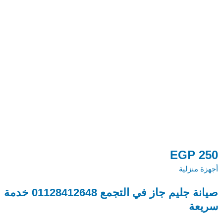
0
EGP
250
أجهزة منزلية
أج
صيانة جليم جاز في التجمع 01128412648 خدمة
م
سريعة
48