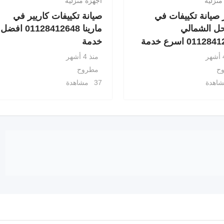
منزلية
أجهزة منزلية
صيانة تكييفات في
صيانة تكييفات كاريير في
ل الشمالي
مارينا 01128412648 افضل
0112 اسرع خدمة
خدمة
منذ 4 أشهر
ح
مطروح
37 مشاهدة