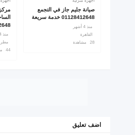
أجهزة منزلية
أجهزة 
صيانة جليم جاز في التجمع
مركز 
01128412648 خدمة سريعة
الساح
8412648
منذ 4 أشهر
منذ 4 أشهر
القاهرة
مطرو
28 مشاهدة
44 مشاهدة
اضف تعليق