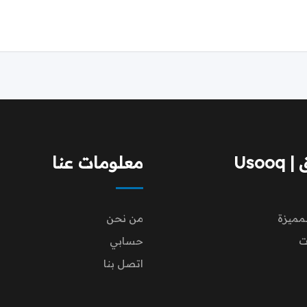
Usoo
معلومات عنا
لمميزة
من نحن
ت
حسابي
اتصل بنا