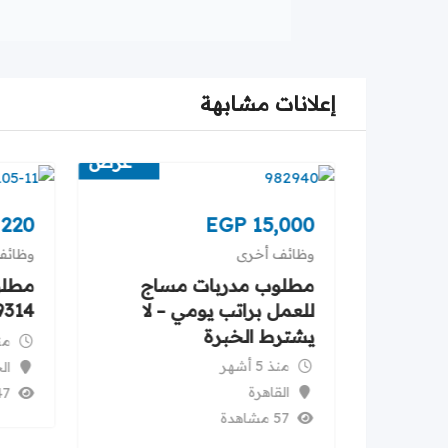
إعلانات مشابهة
عرض
عرض
220
EGP
15,000
وظائف أخرى
وظائف
مل
مطلوب مدربات مساج
مطلو
 وبدون
للعمل براتب يومي – لا
9314
يشترط الخبرة
منذ 
منذ 5 أشهر
ال
القاهرة
47 مشا
57 مشاهدة