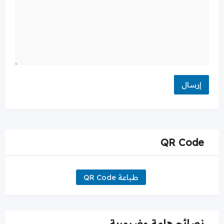
QR Code
طباعة QR Code
نصائح هامة وضرورية