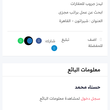
ليدز جروب للعقارات
ابحث عن عمل براتب مجزى
العنوان : شيراتون – القاهرة
اضف
تبليغ
شارك:
للمفضلة
معلومات البائع
حسناء محمد
سجل دخول
لمشاهدة معلومات البائع