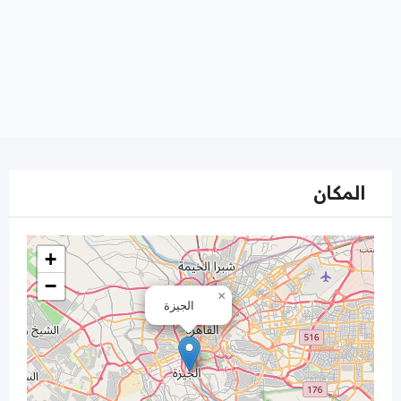
المكان
+
−
×
الجيزة