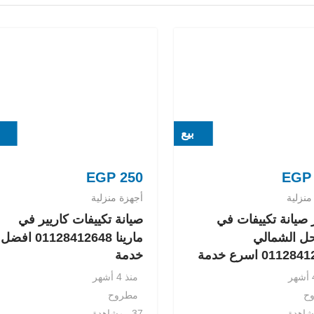
بيع
EGP
250
EGP
منزلية
أجهزة منزلية
صيانة تكييفات في
صيانة تكييفات كاريير في
ل الشمالي
مارينا 01128412648 افضل
0112 اسرع خدمة
خدمة
منذ 4 أشهر
ح
مطروح
37 مشاهدة