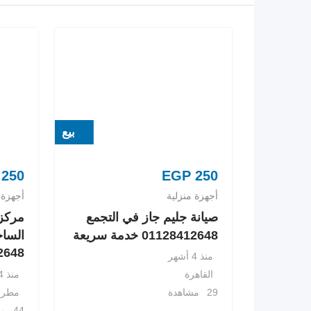
بيع
250
EGP
250
أجهزة منزلية
أجهزة 
صيانة جليم جاز في التجمع
مركز 
01128412648 خدمة سريعة
الساح
8412648
منذ 4 أشهر
منذ 4 أشهر
القاهرة
مطرو
29 مشاهدة
44 مشاهدة