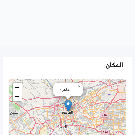
المكان
+
×
القاهرة
−