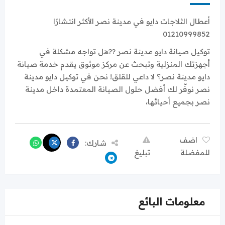
أعطال الثلاجات دايو في مدينة نصر الأكثر انتشارًا
01210999852
توكيل صيانة دايو مدينة نصر ?️?هل تواجه مشكلة في
أجهزتك المنزلية وتبحث عن مركز موثوق يقدم خدمة صيانة
دايو مدينة نصر؟ لا داعي للقلق! نحن في توكيل دايو مدينة
نصر نوفّر لك أفضل حلول الصيانة المعتمدة داخل مدينة
نصر بجميع أحيائها،
اضف
شارك:
للمفضلة
تبليغ
معلومات البائع