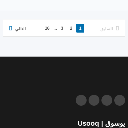
16
...
3
2
1
السابق
التالي
يوسوق | Usooq