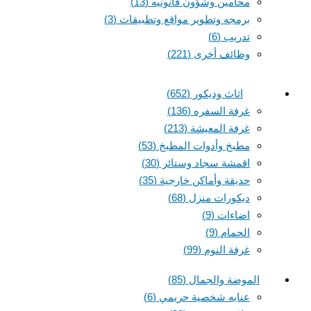
محامين وشؤون قانونيه
(13)
برمجه وتطوير مواقع وتطبيقات
(3)
تدريب
(6)
وظائف أخرى
(221)
اثاث وديكور
(652)
غرفة السفره
(136)
غرفة المعيشة
(213)
مطبخ وأدوات المطبخ
(53)
اقمشة سجاد وستائر
(30)
حديقة وأماكن خارجية
(35)
ديكورات منزل
(68)
اضاءات
(9)
الحمام
(9)
غرفة النوم
(99)
الموضة والجمال
(85)
عنايه شخصية حريمي
(6)