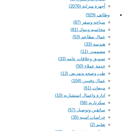
أجهزة منزلية
(2076)
وظائف
(929)
سياحه وسفر
(87)
محاسبه وبنوك
(81)
عمال مطاعم
(53)
هندسه
(33)
مصممين
(11)
تسويق وعلاقات عامه
(33)
خدمة عملاء
(50)
طب وصحه وتمريض
(13)
عمال وفنيين
(104)
مبيعات
(61)
ادارة واعمال استشاريه
(10)
سكرتاريه
(56)
سائقين وتوصيل
(57)
حراسات امنيه
(35)
تعليم
(2)