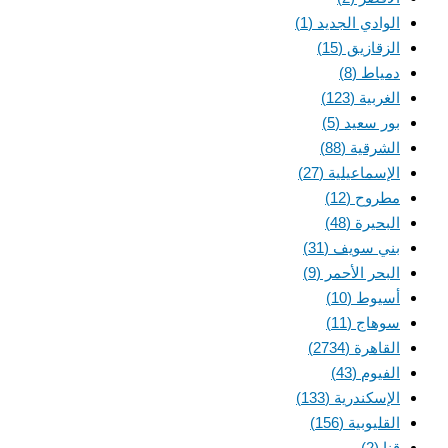
الوادي الجديد
(1)
الزقازيق
(15)
دمياط
(8)
الغربية
(123)
بور سعيد
(5)
الشرقية
(88)
الإسماعيلية
(27)
مطروح
(12)
البحيرة
(48)
بني سويف
(31)
البحر الأحمر
(9)
أسيوط
(10)
سوهاج
(11)
القاهرة
(2734)
الفيوم
(43)
الإسكندرية
(133)
القليوبية
(156)
قنا
(2)