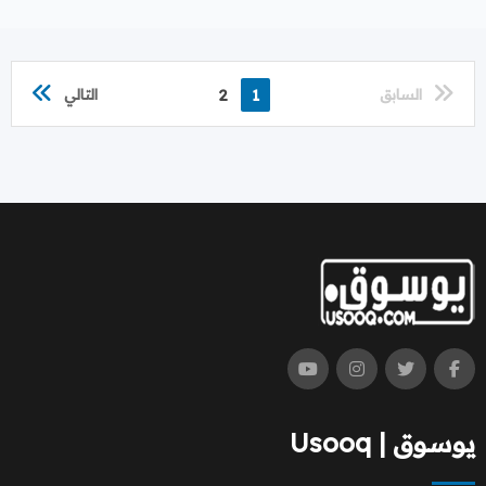
السابق
1
2
التالي
يوسوق | Usooq