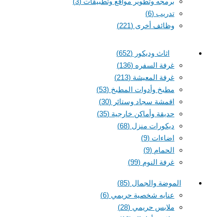
برمجه وتطوير مواقع وتطبيقات
(3)
تدريب
(6)
وظائف أخرى
(221)
اثاث وديكور
(652)
غرفة السفره
(136)
غرفة المعيشة
(213)
مطبخ وأدوات المطبخ
(53)
اقمشة سجاد وستائر
(30)
حديقة وأماكن خارجية
(35)
ديكورات منزل
(68)
اضاءات
(9)
الحمام
(9)
غرفة النوم
(99)
الموضة والجمال
(85)
عنايه شخصية حريمي
(6)
ملابس حريمي
(28)