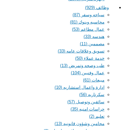
وظائف
(929)
سياحه وسفر
(87)
محاسبه وبنوك
(81)
عمال مطاعم
(53)
هندسه
(33)
مصممين
(11)
تسويق وعلاقات عامه
(33)
خدمة عملاء
(50)
طب وصحه وتمريض
(13)
عمال وفنيين
(104)
مبيعات
(61)
ادارة واعمال استشاريه
(10)
سكرتاريه
(56)
سائقين وتوصيل
(57)
حراسات امنيه
(35)
تعليم
(2)
محامين وشؤون قانونيه
(13)