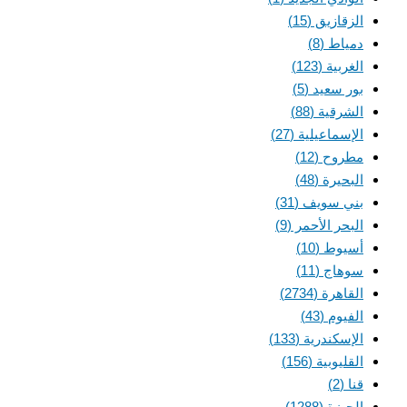
الزقازيق
(15)
دمياط
(8)
الغربية
(123)
بور سعيد
(5)
الشرقية
(88)
الإسماعيلية
(27)
مطروح
(12)
البحيرة
(48)
بني سويف
(31)
البحر الأحمر
(9)
أسيوط
(10)
سوهاج
(11)
القاهرة
(2734)
الفيوم
(43)
الإسكندرية
(133)
القليوبية
(156)
قنا
(2)
الجيزة
(1288)