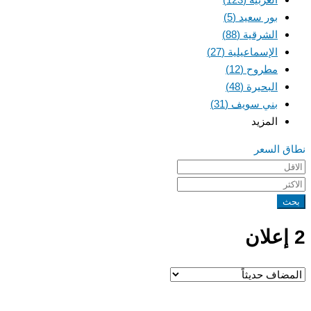
بور سعيد
(5)
الشرقية
(88)
الإسماعيلية
(27)
مطروح
(12)
البحيرة
(48)
بني سويف
(31)
المزيد
نطاق السعر
بحث
2 إعلان