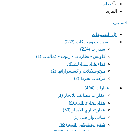
طلب
المزيد
التصنيف
كل التصنيفات
سيارات ومحركات
(233)
سيارات
(224)
كاوتش - بطاريات - زيوت - كماليات
(1)
قطع غيار سيارات
(4)
موتوسيكلات واكسسواراتها
(2)
مركبات بحرية
(2)
عقارات
(494)
عقارات مصايف للايجار
(1)
عقار تجاري للبيع
(4)
عقار تجاري للايجار
(50)
مباني واراضي
(9)
شقق ودبلوكس للبيع
(83)