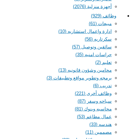
أجهزة منزلية
(2076)
وظائف
(929)
مبيعات
(61)
ادارة واعمال استشاريه
(10)
سكرتاريه
(56)
سائقين وتوصيل
(57)
حراسات امنيه
(35)
تعليم
(2)
محامين وشؤون قانونيه
(13)
برمجه وتطوير مواقع وتطبيقات
(3)
تدريب
(6)
وظائف أخرى
(221)
سياحه وسفر
(87)
محاسبه وبنوك
(81)
عمال مطاعم
(53)
هندسه
(33)
مصممين
(11)