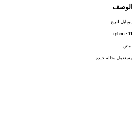
وصف
يل للبيع
i phon
مل بحالة جيدة