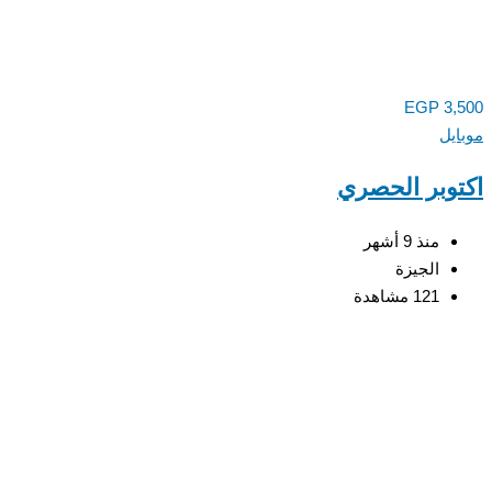
EGP
3,
يل
وبر الحصري
منذ 9 أشهر
الجيزة
121 مشاهدة