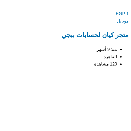
E
يل
ر كيان لحسابات ببجي
منذ 9 أشهر
القاهرة
120 مشاهدة