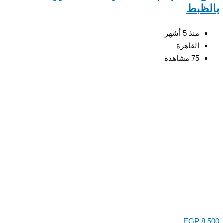
ظبط
منذ 5 أشهر
القاهرة
75 مشاهدة
EGP
8,