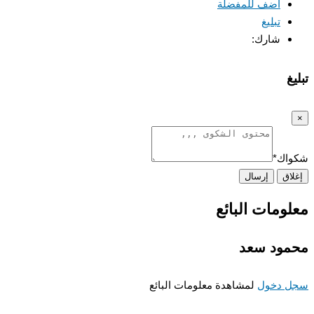
اضف للمفضلة
تبليغ
شارك:
غ
اك
*
اق
إرسال
ومات البائع
ود سعد
 دخول
لمشاهدة معلومات البائع