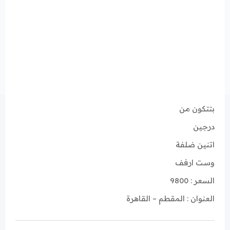
بتتكون من
درجين
اتنين ضلفة
وست ارفف
السعر : 9800
العنوان : المقطم – القاهرة