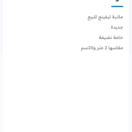
مكتبة ليفينج للبيع
جديدة
خامة نضيفة
مقاسها 2 متر و20سم