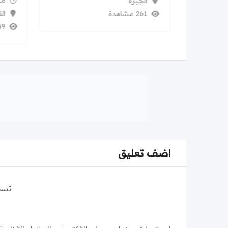
منذ 3
الجيزة
ال
261 مشاهدة
259 م
اضف تعليق
تسج