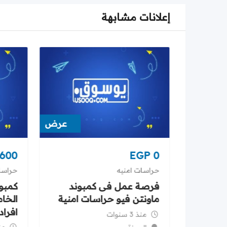
إعلانات مشابهة
عرض
عرض
600
EGP
0
حراسات امنيه
حراسا
 الى
فرصة عمل فى كمبوند
كمبو
ع
ماونتن فيو حراسات امنية
الخام
افراد
منذ 3 سنوات