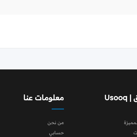
Usoo
معلومات عنا
لمميزة
من نحن
ت
حسابي