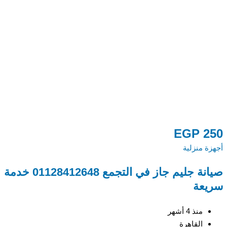
0
EGP
250
أجهزة منزلية
أج
صيانة جليم جاز في التجمع 01128412648 خدمة
م
سريعة
48
منذ 4 أشهر
القاهرة