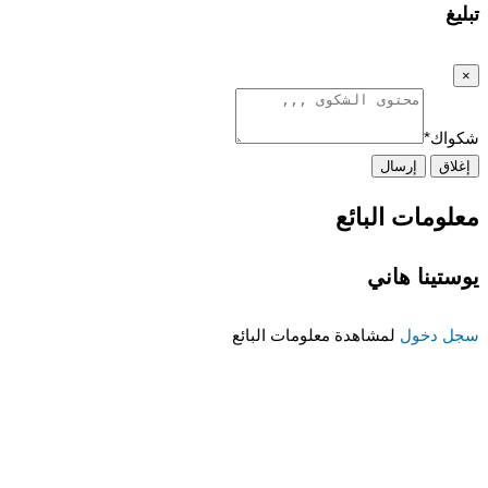
تبليغ
×
شكواك
*
إغلاق
إرسال
معلومات البائع
يوستينا هاني
سجل دخول
لمشاهدة معلومات البائع