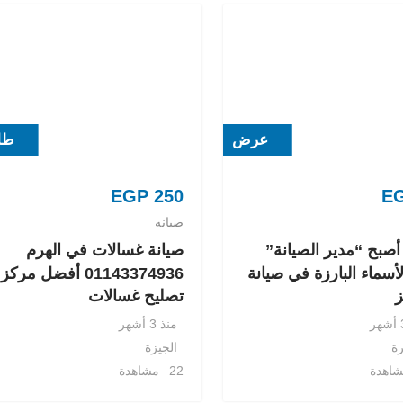
عرض
طل
EGP
250
E
صيانه
 أصبح “مدير الصيانة”
صيانة غسالات في الهرم
أسماء البارزة في صيانة
01143374936 أفضل مركز
ز
تصليح غسالات
منذ 3 أشهر
رة
الجيزة
22 مشاهدة