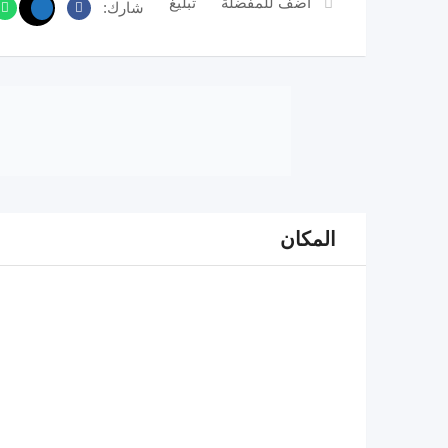
اضف للمفضلة
تبليغ
شارك:
المكان