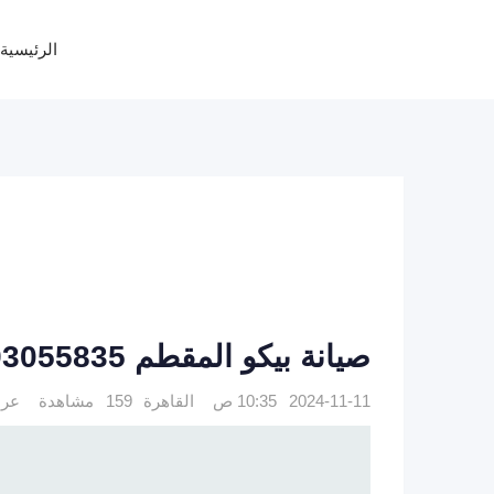
Ski
t
الرئيسية
conten
صيانة بيكو المقطم 01093055835
2024-11-11 10:35 ص
القاهرة
159 مشاهدة
عر