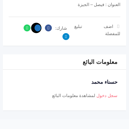
العنوان : فيصل – الجيزة
اضف
تبليغ
شارك:
للمفضلة
معلومات البائع
حسناء محمد
سجل دخول
لمشاهدة معلومات البائع