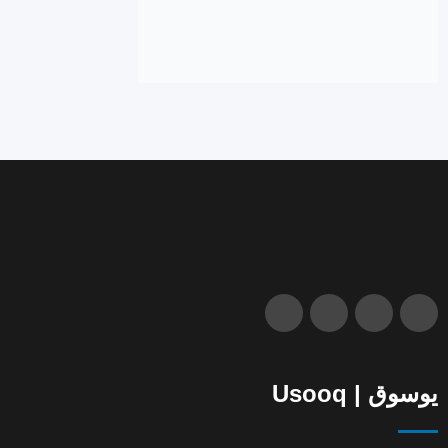
يوسوق | Usooq