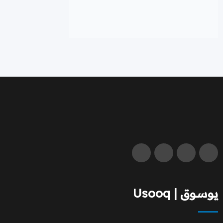
يوسوق | Usooq