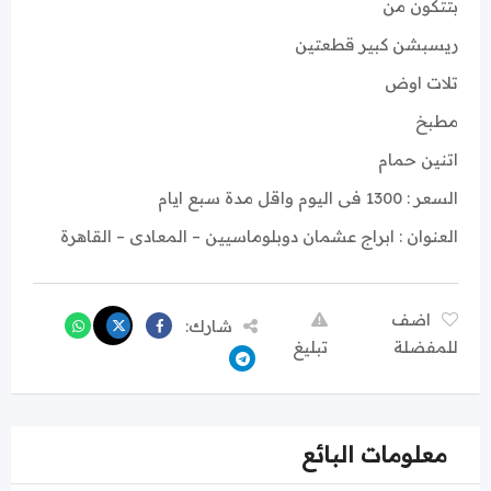
بتتكون من
ريسبشن كبير قطعتين
تلات اوض
مطبخ
اتنين حمام
السعر : 1300 فى اليوم واقل مدة سبع ايام
العنوان : ابراج عشمان دوبلوماسيين – المعادى – القاهرة
اضف
شارك:
للمفضلة
تبليغ
معلومات البائع