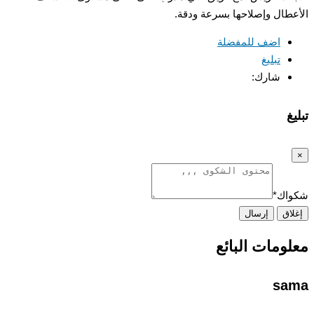
طال وإصلاحها بسرعة ودقة.
اضف للمفضلة
تبليغ
شارك:
غ
اك
*
اق
إرسال
ومات البائع
sa