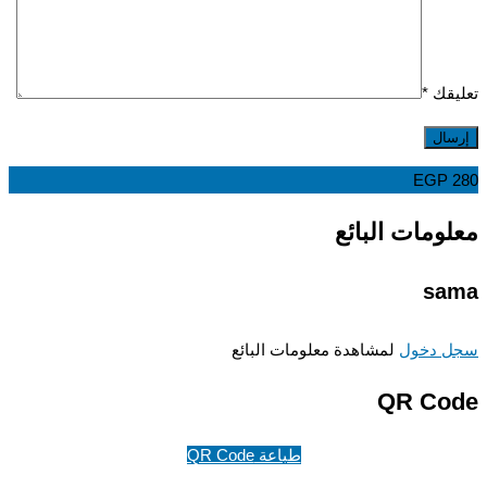
قك
*
EGP
ومات البائع
sa
 دخول
لمشاهدة معلومات البائع
QR Co
طباعة QR Code