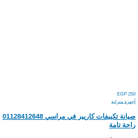
EGP
ة منزلية
صيانة تكييفات كاريير في مراسي 01128412648
ة تامة