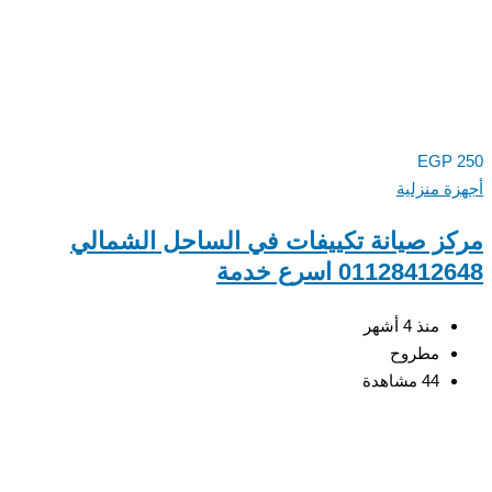
EGP
ة منزلية
ز صيانة تكييفات في الساحل الشمالي
0112841 اسرع خدمة
منذ 4 أشهر
مطروح
44 مشاهدة