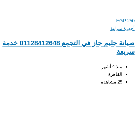
EGP
ة منزلية
صيانة جليم جاز في التجمع 01128412648 خدمة
عة
منذ 4 أشهر
القاهرة
29 مشاهدة