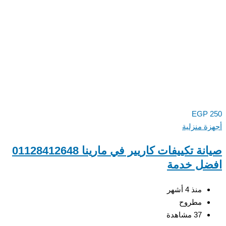
EGP
ة منزلية
صيانة تكييفات كاريير في مارينا 01128412648
ضل خدمة
منذ 4 أشهر
مطروح
37 مشاهدة