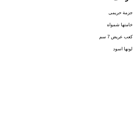
ة حريمى
ها شمواه
ريض 7 سم
ا اسود