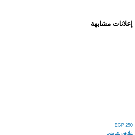
انات مشابهة
EGP
س حريمي