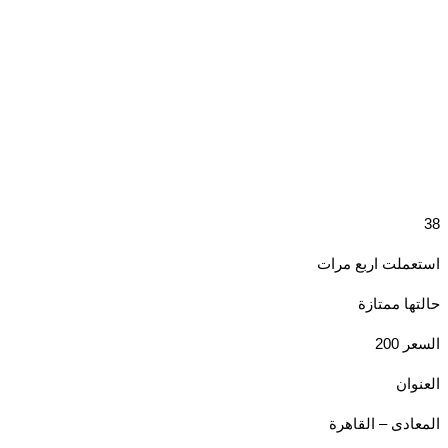
ملت اربع مرات
ها ممتازة
200
وان
ادى – القاهرة