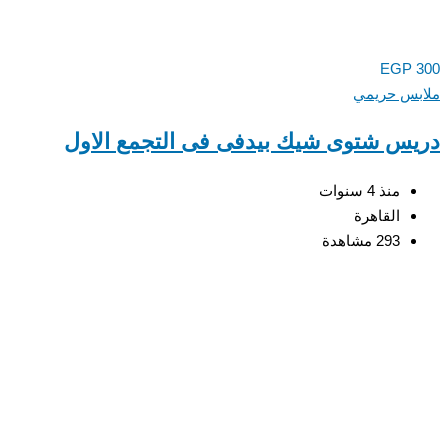
EGP
س حريمي
س شتوى شيك بيدفى فى التجمع الاول
منذ 4 سنوات
القاهرة
293 مشاهدة