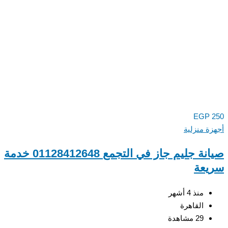
EGP
ة منزلية
صيانة جليم جاز في التجمع 01128412648 خدمة
عة
منذ 4 أشهر
القاهرة
29 مشاهدة