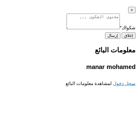
اك
*
اق
إرسال
ومات البائع
manar moham
 دخول
لمشاهدة معلومات البائع