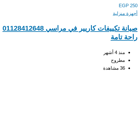
EGP
ة منزلية
صيانة تكييفات كاريير في مراسي 01128412648
ة تامة
منذ 4 أشهر
مطروح
36 مشاهدة