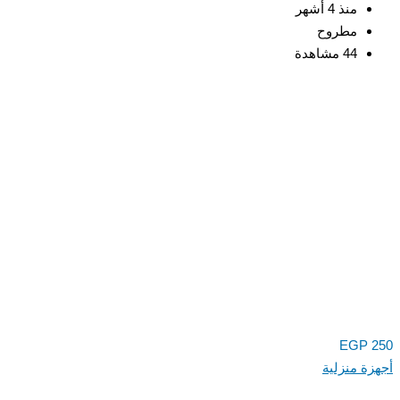
منذ 4 أشهر
مطروح
44 مشاهدة
EGP
ة منزلية