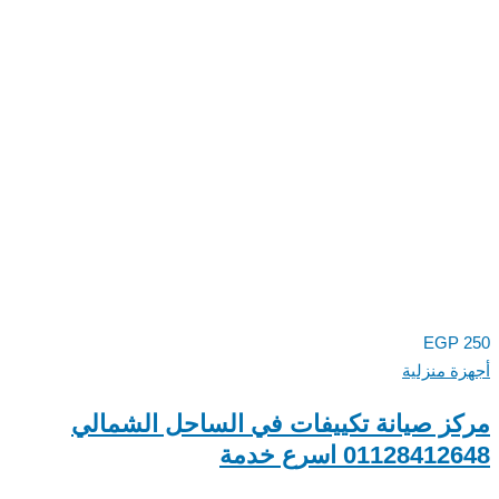
EGP
ة منزلية
ز صيانة تكييفات في الساحل الشمالي
0112841 اسرع خدمة