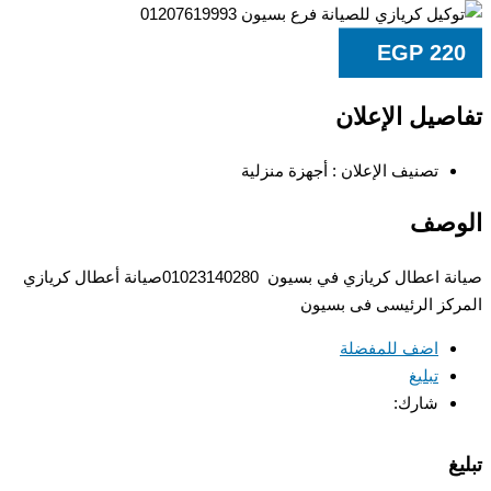
EGP
22
صيل الإعلان
تصنيف الإعلان :
أجهزة منزلية
وصف
صيانة اعطال كريازي في بسيون 01023140280صيانة أعطال كريازي
كز الرئيسى فى بسيون
اضف للمفضلة
تبليغ
شارك:
غ