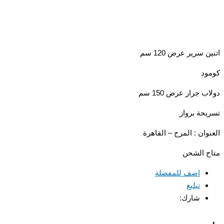
 سرير عرض 120 سم
د
 جرار عرض 150 سم
حة برواز
وان : المرج – القاهرة
 الشحن
اضف للمفضلة
تبليغ
شارك: