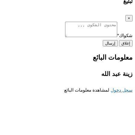
غ
اك
*
اق
إرسال
ومات البائع
ة عبد الله
 دخول
لمشاهدة معلومات البائع