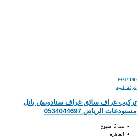
EGP
 النوم
يب غراف سائق غراف سنادويش بانل
دعات الرياض 0534044697
منذ 2 أسبوع
القاهرة