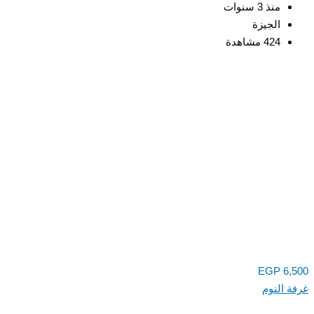
منذ 3 سنوات
الجيزة
424 مشاهدة
EGP
6,
 النوم