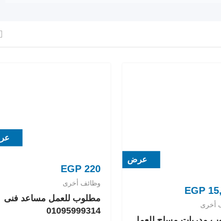
عر
عرض
EGP
220
وظائف أخرى
EGP
15
مطلوب للعمل مساعد فنى
 أخرى
01095999314
ب مدربات مساج للعمل