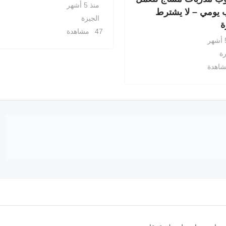
منذ 5 أشهر
 يومي – لا يشترط
الجيزة
ة
47 مشاهدة
رة