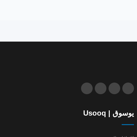
يوسوق | Usooq