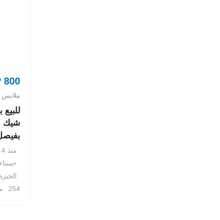
P
800
ملابس 
للبيع 
شيك 
بفيصل
منذ 4 سنوات
حسناء
الجيزة
254 مشاهدة