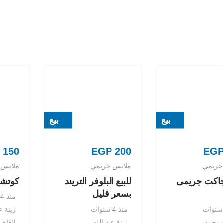
بيع
بيع
150
EGP
200
EG
حريمي
ملابس حريمي
ملابس 
 جاكت جريمى
للبيع البلوفر التريند
كوتشى
بسعر قليل
منذ 4 سنوات
منذ 4 سنوات
زينة ع
 محمد
زينة عبد الله
القاهر