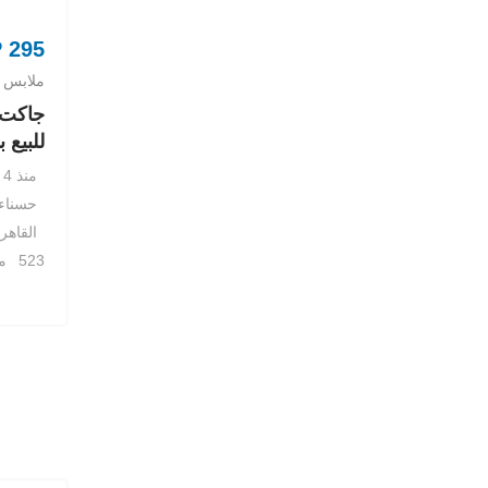
P
295
ملابس 
جاكت 
للبيع 
منذ 4 سنوات
حسناء
القاهر
523 مشاهدة