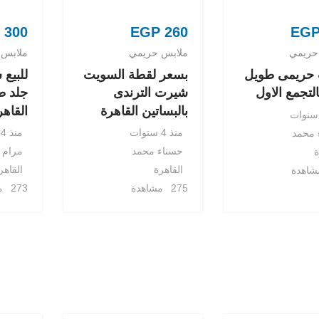
300
EGP
260
EG
حريمي
ملابس حريمي
ملابس 
حريمى طويل
بسعر لقطة السويت
للبيع
بالتجمع الاول
شيرت الترندى
جلد ط
بالبساتين القاهرة
القاهر
منذ 4 سنوات
منذ 4 سنوات
 محمد
حسناء محمد
مرام ع
ة
القاهرة
القاهر
275 مشاهدة
273 مشاهدة