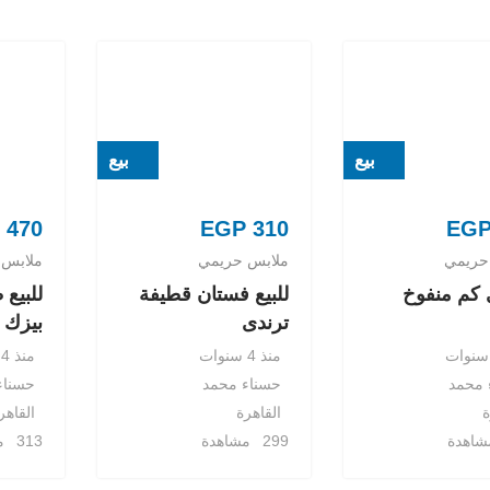
بيع
بيع
470
EGP
310
EG
حريمي
ملابس حريمي
ملابس 
 كم منفوخ
للبيع فستان قطيفة
للبيع
ترندى
بيزك
منذ 4 سنوات
منذ 4 سنوات
 محمد
حسناء محمد
حسناء
ة
القاهرة
القاهر
299 مشاهدة
313 مشاهدة