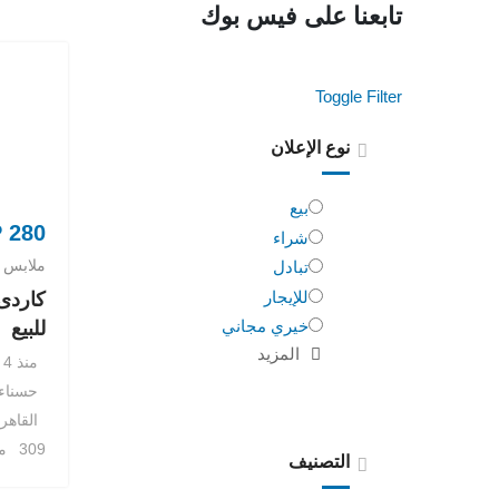
تابعنا على فيس بوك
Toggle Filter
نوع الإعلان
بيع
P
280
شراء
ملابس 
تبادل
للإيجار
كاردى
خيري مجاني
للبيع
المزيد
منذ 4 سنوات
حسناء
القاهر
309 مشاهدة
التصنيف