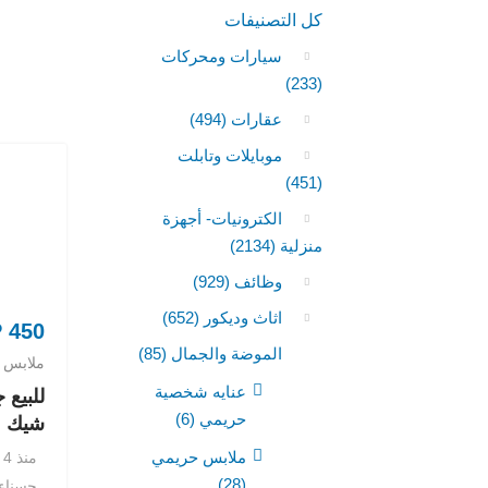
كل التصنيفات
سيارات ومحركات
(233)
عقارات
(494)
موبايلات وتابلت
(451)
الكترونيات- أجهزة
منزلية
(2134)
وظائف
(929)
اثاث وديكور
(652)
P
450
الموضة والجمال
(85)
ملابس 
عنايه شخصية
للبيع
حريمي
(6)
شيك
ملابس حريمي
منذ 4 سنوات
(28)
حسناء