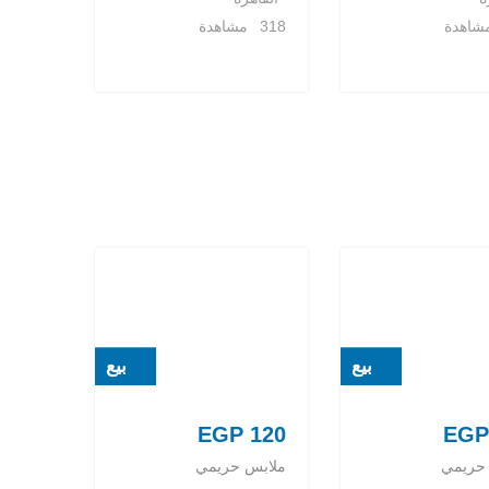
318 مشاهدة
بيع
بيع
EGP
120
EGP
حريمي
ملابس حريمي