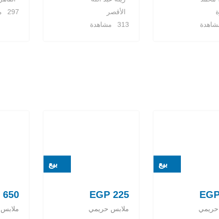
ة
الأقصر
297 مشاهدة
313 مشاهدة
بيع
بيع
650
EGP
225
EG
حريمي
ملابس حريمي
ملابس 