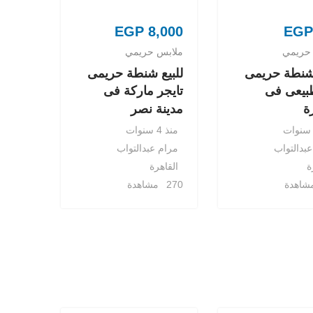
EGP
8,000
EGP
حريمي
ملابس حريمي
 شنطة حريمى
للبيع شنطة حريمى
بيعى فى
تايجر ماركة فى
ة
مدينة نصر
منذ 4 سنوات
بدالتواب
مرام عبدالتواب
ة
القاهرة
270 مشاهدة