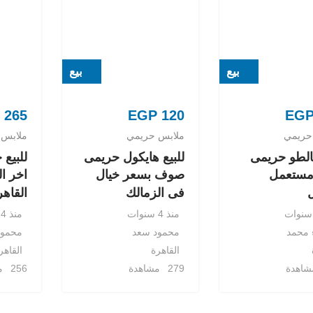
بيع
بيع
265
EGP
120
EG
حريمي
ملابس حريمي
ملابس 
بالطو حريمى
للبيع هايكول حريمى
للبيع
مستعمل
صوف بسعر خيال
اخر ا
فى الزمالك
القاهر
منذ 4 سنوات
منذ 4 سنوات
 محمد
محمود سعد
محمود
القاهرة
القاهر
279 مشاهدة
256 مشاهدة