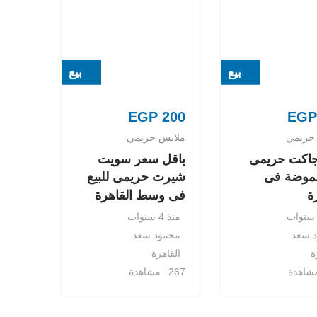
بيع
بيع
EGP
200
EGP
حريمي
ملابس حريمي
 جاكت حريمى
باقل سعر سويت
لموضة فى
شيرت حريمى للبيع
ة
فى وسط القاهرة
منذ 4 سنوات
 سعد
محمود سعد
ة
القاهرة
267 مشاهدة