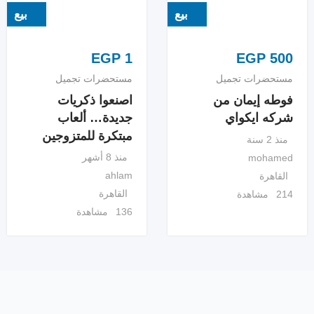
بيع
بيع
EGP
1
EGP
500
مستحضرات تجميل
مستحضرات تجميل
فوطه إيمان من
اصنعوا ذكريات
شركه ايكواي
جديدة… ألعاب
مبتكرة للمتزوجين
منذ 2 سنة
منذ 8 أشهر
mohamed
ahlam
القاهرة
القاهرة
214 مشاهدة
136 مشاهدة