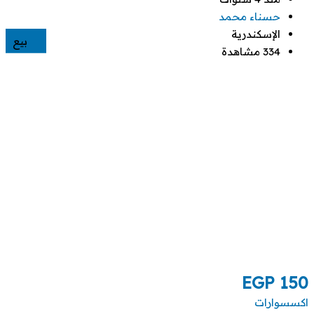
حسناء محمد
الإسكندرية
بيع
334 مشاهدة
EGP
150
اكسسوارات